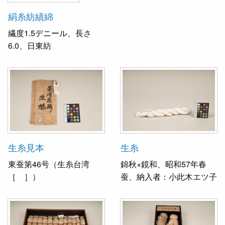
絹糸紡績綿
繊度1.5デニール、長さ
6.0、日東紡
生糸見本
生糸
東蚕第46号（生糸台湾
錦秋×鏡和、昭和57年春
［ ］）
蚕、納入者：小此木エツ子