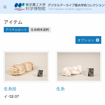
アイテム
アイテムセット
生糸標本資料
オプション
生糸括
生糸
イｰ32-37