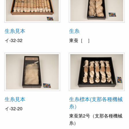
生糸見本
生糸
イ-32-32
東蚕［ ］
生糸見本
生糸標本(支那各種機械
糸）
イ-32-20
東蚕第2号（支那各種機械
糸）