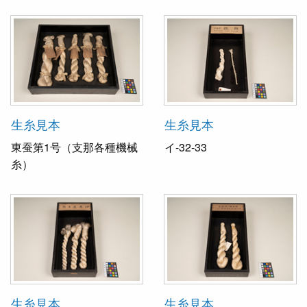
生糸見本
生糸見本
東蚕第1号（支那各種機械
イ-32-33
糸）
生糸見本
生糸見本