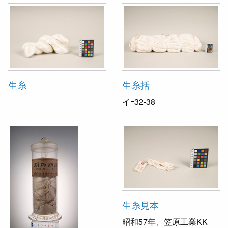
生糸
生糸括
イｰ32-38
生糸見本
昭和57年、笠原工業KK