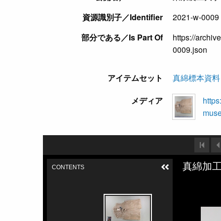
資源識別子／Identifier
2021-w-0009
部分である／Is Part Of
https://archi
0009.json
アイテムセット
真綿標本資料
メディア
https
muse
真綿加
CONTENTS