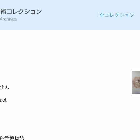
全コレクション
ひん
fact
科学博物館