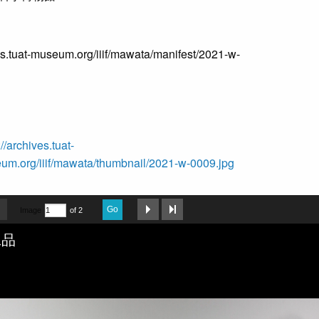
ves.tuat-museum.org/iiif/mawata/manifest/2021-w-
://archives.tuat-
um.org/iiif/mawata/thumbnail/2021-w-0009.jpg
Go
Image
of 2
工品