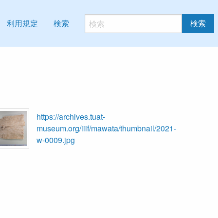
利用規定
検索
検索
https://archives.tuat-
museum.org/iiif/mawata/thumbnail/2021-
w-0009.jpg