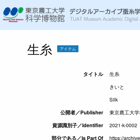
生糸
アイテム
タイトル
生糸
きいと
Silk
公開者／Publisher
東京農工大学
資源識別子／Identifier
2021-k-0002
部分である／Is Part Of
https://archiv