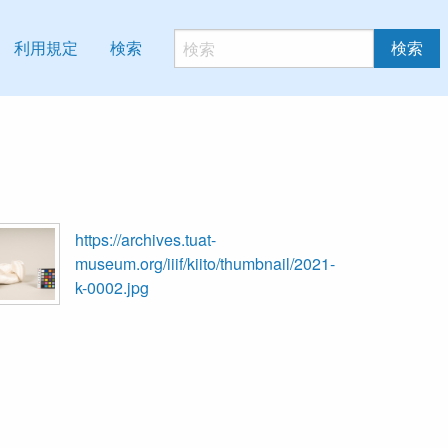
利用規定
検索
検索
https://archives.tuat-
museum.org/iiif/kiito/thumbnail/2021-
k-0002.jpg