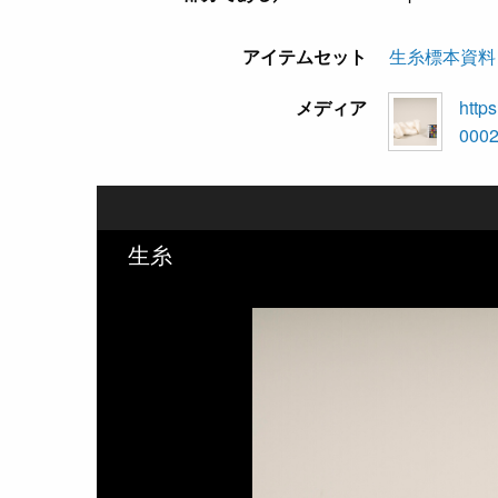
アイテムセット
生糸標本資料
メディア
https
0002
生糸