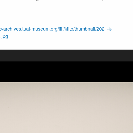
://archives.tuat-museum.org/iiif/kiito/thumbnail/2021-k-
.jpg