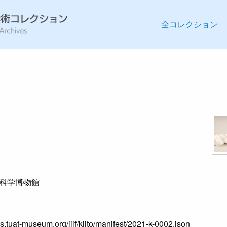
全コレクション
科学博物館
es.tuat-museum.org/iiif/kiito/manifest/2021-k-0002.json