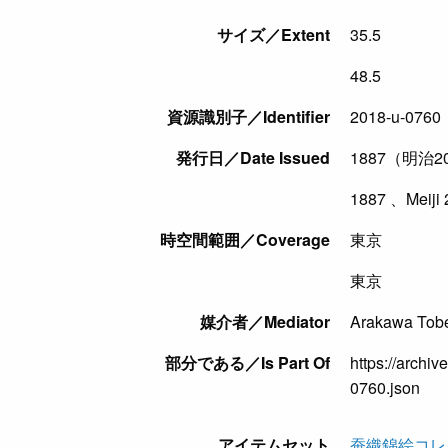
サイズ／Extent
35.5
48.5
資源識別子／Identifier
2018-u-0760
発行日／Date Issued
1887（明治2
1887 、Meiji 
時空間範囲／Coverage
東京
東京
媒介者／Mediator
Arakawa Tob
部分である／Is Part Of
https://archiv
0760.json
アイテムセット
蚕織錦絵コレ