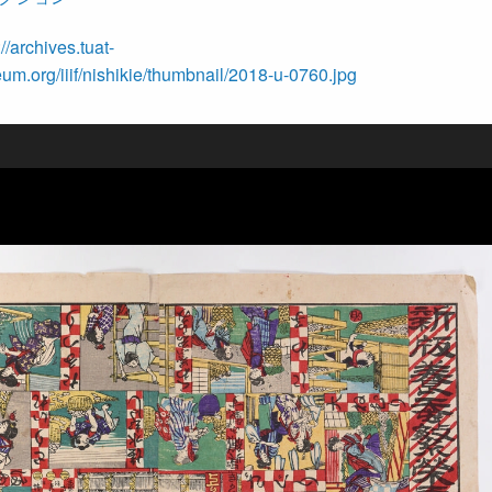
://archives.tuat-
m.org/iiif/nishikie/thumbnail/2018-u-0760.jpg