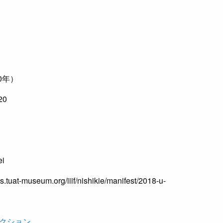
0年）
20
ei
es.tuat-museum.org/iiif/nishikie/manifest/2018-u-
クション