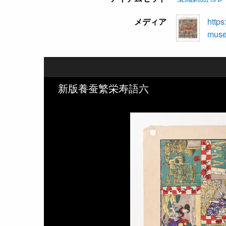
メディア
https
museu
新版養蚕繁栄寿語六