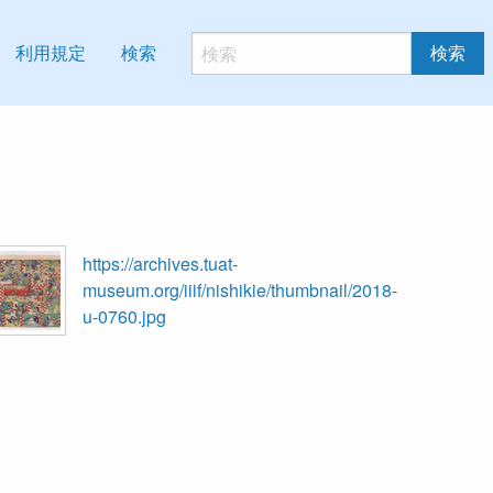
利用規定
検索
検索
https://archives.tuat-
museum.org/iiif/nishikie/thumbnail/2018-
u-0760.jpg