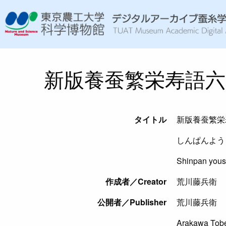
新版養蚕繁栄寿語六
タイトル
新版養蚕繁栄
しんぱんよう
Shinpan yous
作成者／Creator
荒川藤兵衛
公開者／Publisher
荒川藤兵衛
Arakawa Tob