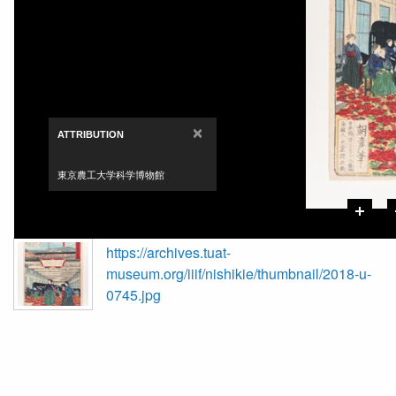
×
ATTRIBUTION
東京農工大学科学博物館
https://archives.tuat-
museum.org/iiif/nishikie/thumbnail/2018-u-
0745.jpg