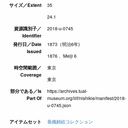
サイズ／Extent
35
24.1
資源識別子／
2018-u-0745
Identifier
発行日／Date
1873（明治6年)
Issued
1876 、Meiji 6
時空間範囲／
東京
Coverage
東京
部分である／Is
https://archives.tuat-
Part Of
museum.org/iiif/nishikie/manifest/2018-
u-0745.json
アイテムセット
蚕織錦絵コレクション