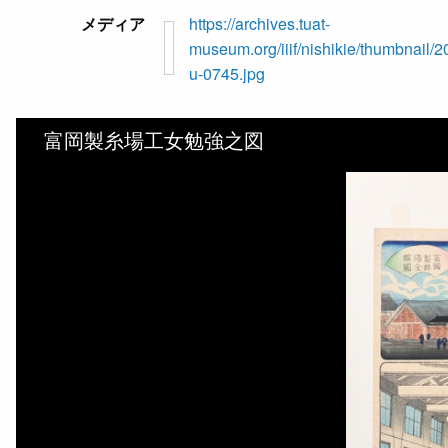
メディア
https://archives.tuat-
museum.org/iiif/nishikie/thumbnail/2
u-0745.jpg
富岡製糸場工女勉強之図