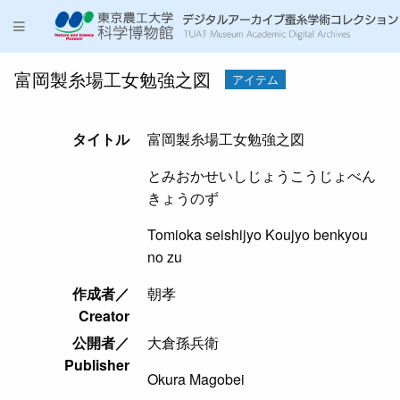
富岡製糸場工女勉強之図
アイテム
タイトル
富岡製糸場工女勉強之図
とみおかせいしじょうこうじょべん
きょうのず
Tomioka seishijyo Koujyo benkyou
no zu
作成者／
朝孝
Creator
公開者／
大倉孫兵衛
Publisher
Okura Magobei