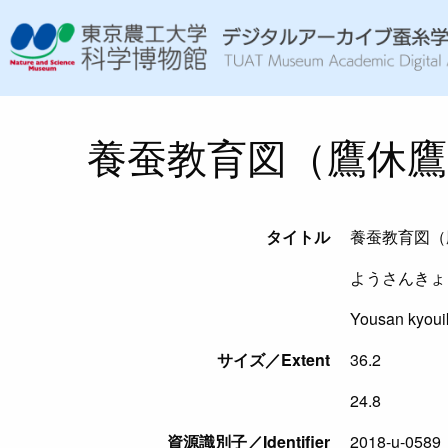
養蚕教育図（鷹休鷹
タイトル
養蚕教育図（
ようさんきょ
Yousan kyouik
サイズ／Extent
36.2
24.8
資源識別子／Identifier
2018-u-0589