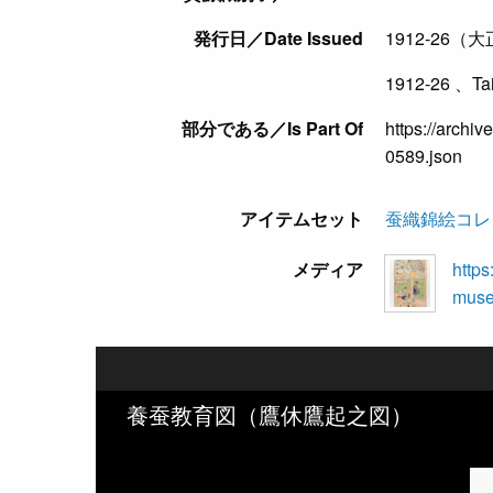
発行日／Date Issued
1912-26（
1912-26 、Ta
部分である／Is Part Of
https://archiv
0589.json
アイテムセット
蚕織錦絵コレ
メディア
https
museu
養蚕教育図（鷹休鷹起之図）