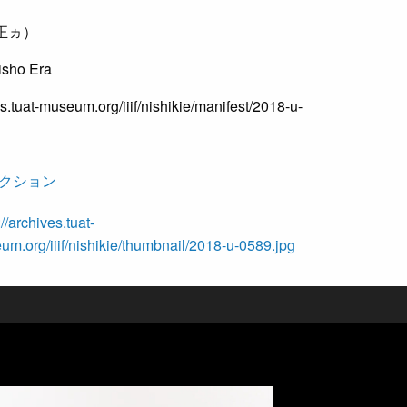
大正ヵ）
isho Era
es.tuat-museum.org/iiif/nishikie/manifest/2018-u-
クション
://archives.tuat-
m.org/iiif/nishikie/thumbnail/2018-u-0589.jpg