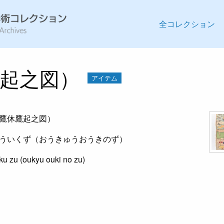
全コレクション
起之図）
アイテム
鷹休鷹起之図）
ういくず（おうきゅうおうきのず）
u zu (oukyu ouki no zu)