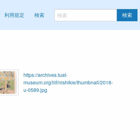
利用規定
検索
検索
https://archives.tuat-
museum.org/iiif/nishikie/thumbnail/2018-
u-0589.jpg