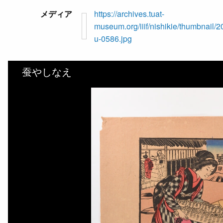
メディア
https://archives.tuat-
museum.org/iiif/nishikie/thumbnail/2
u-0586.jpg
蚕やしなえ