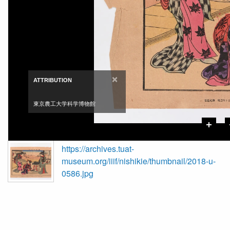
×
ATTRIBUTION
東京農工大学科学博物館
https://archives.tuat-
museum.org/iiif/nishikie/thumbnail/2018-u-
0586.jpg