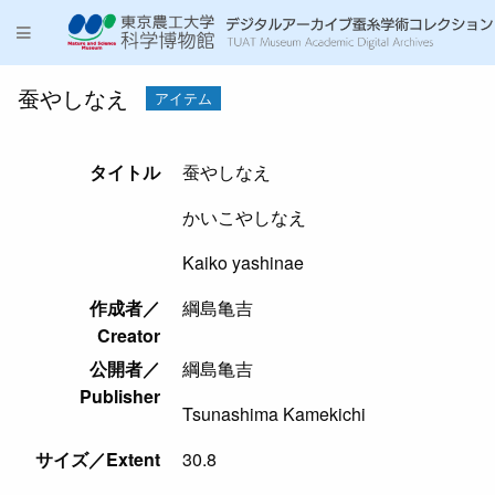
蚕やしなえ
アイテム
タイトル
蚕やしなえ
かいこやしなえ
Kaiko yashinae
作成者／
綱島亀吉
Creator
公開者／
綱島亀吉
Publisher
Tsunashima Kamekichi
サイズ／Extent
30.8