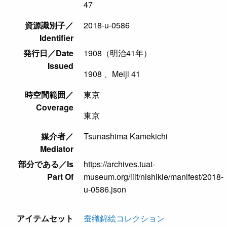
47
資源識別子／
2018-u-0586
Identifier
発行日／Date
1908（明治41年）
Issued
1908 、Meiji 41
時空間範囲／
東京
Coverage
東京
媒介者／
Tsunashima Kamekichi
Mediator
部分である／Is
https://archives.tuat-
Part Of
museum.org/iiif/nishikie/manifest/2018-
u-0586.json
アイテムセット
蚕織錦絵コレクション