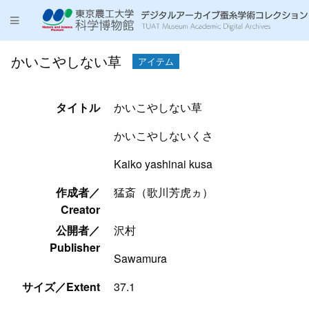
かいこやしない草
アイテム
タイトル
かいこやしない草
かいこやしないくさ
Kaiko yashinai kusa
作成者／
猛斎（歌川芳虎ヵ）
Creator
公開者／
沢村
Publisher
Sawamura
サイズ／Extent
37.1