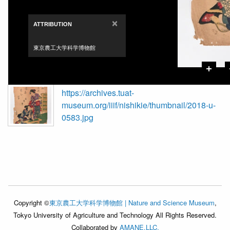
×
ATTRIBUTION
東京農工大学科学博物館
https://archives.tuat-
museum.org/iiif/nishikie/thumbnail/2018-u-
0583.jpg
Copyright ©
東京農工大学科学博物館 | Nature and Science Museum
,
Tokyo University of Agriculture and Technology All Rights Reserved.
Collaborated by
AMANE.LLC.