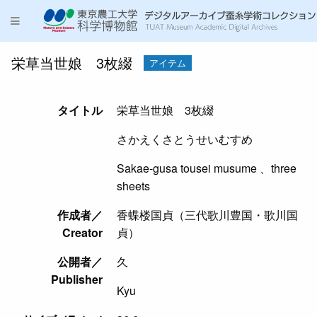
栄草当世娘 3枚綴
アイテム
タイトル
栄草当世娘 3枚綴
さかえくさとうせいむすめ
Sakae-gusa tousei musume 、three
sheets
作成者／
香蝶楼国貞（三代歌川豊国・歌川国
Creator
貞）
公開者／
久
Publisher
Kyu