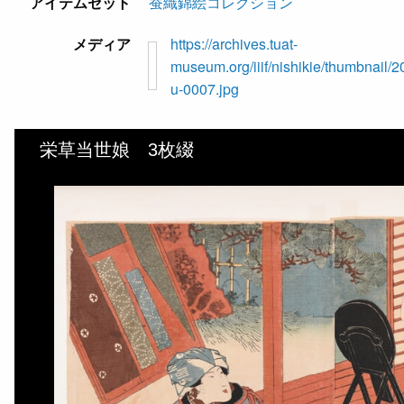
アイテムセット
蚕織錦絵コレクション
メディア
https://archives.tuat-
museum.org/iiif/nishikie/thumbnail/2
u-0007.jpg
栄草当世娘 3枚綴