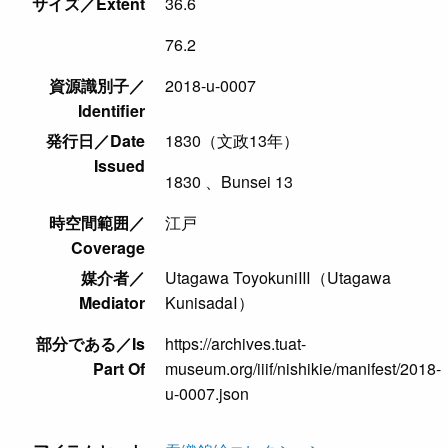
サイズ／Extent
36.6
76.2
資源識別子／
2018-u-0007
Identifier
発行日／Date
1830（文政13年）
Issued
1830 、Bunsei 13
時空間範囲／
江戸
Coverage
媒介者／
Utagawa ToyokuniⅢ（Utagawa
Mediator
KunisadaⅠ）
部分である／Is
https://archives.tuat-
Part Of
museum.org/iiif/nishikie/manifest/2018-
u-0007.json