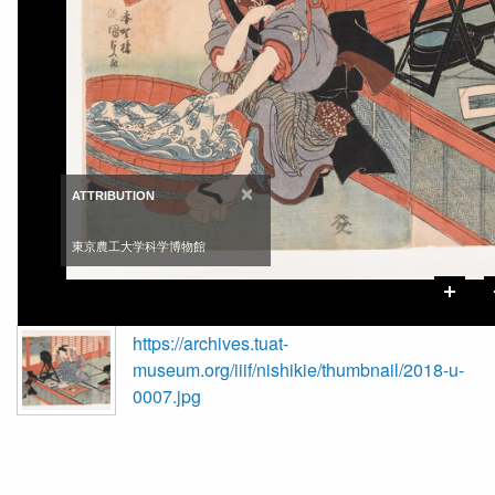
×
ATTRIBUTION
東京農工大学科学博物館
https://archives.tuat-
museum.org/iiif/nishikie/thumbnail/2018-u-
0007.jpg