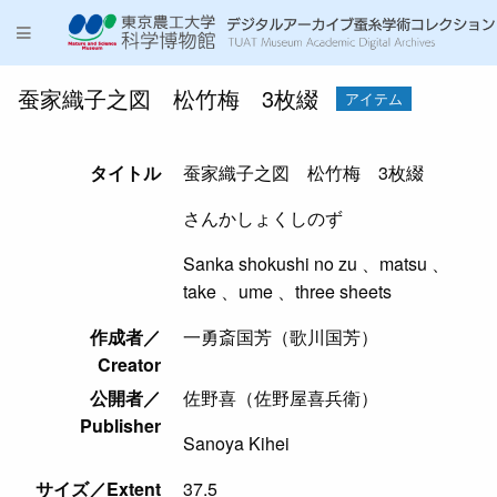
蚕家織子之図 松竹梅 3枚綴
アイテム
タイトル
蚕家織子之図 松竹梅 3枚綴
さんかしょくしのず
Sanka shokushi no zu 、matsu 、
take 、ume 、three sheets
作成者／
一勇斎国芳（歌川国芳）
Creator
公開者／
佐野喜（佐野屋喜兵衛）
Publisher
Sanoya Kihei
サイズ／Extent
37.5