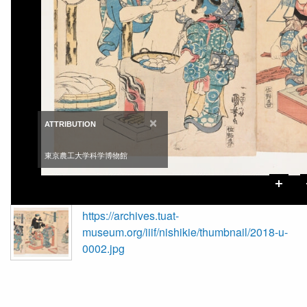
×
ATTRIBUTION
東京農工大学科学博物館
https://archives.tuat-
museum.org/iiif/nishikie/thumbnail/2018-u-
0002.jpg