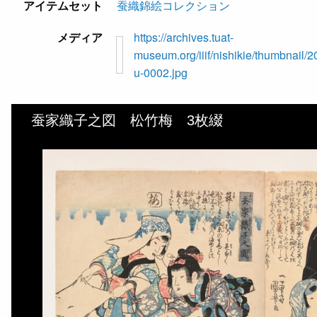
アイテムセット
蚕織錦絵コレクション
メディア
https://archives.tuat-
museum.org/iiif/nishikie/thumbnail/2
u-0002.jpg
蚕家織子之図 松竹梅 3枚綴