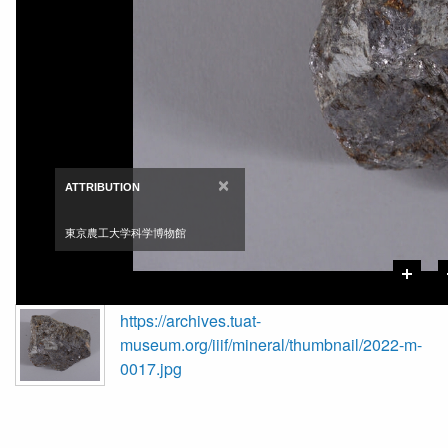
×
ATTRIBUTION
東京農工大学科学博物館
https://archives.tuat-
museum.org/iiif/mineral/thumbnail/2022-m-
0017.jpg