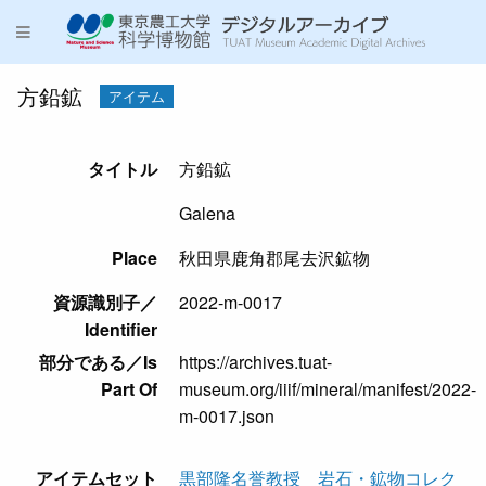
方鉛鉱
アイテム
タイトル
方鉛鉱
Galena
Place
秋田県鹿角郡尾去沢鉱物
資源識別子／
2022-m-0017
Identifier
部分である／Is
https://archives.tuat-
Part Of
museum.org/iiif/mineral/manifest/2022-
m-0017.json
アイテムセット
黒部隆名誉教授 岩石・鉱物コレク