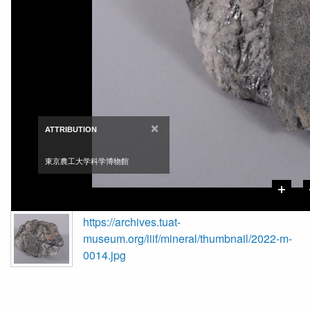
×
ATTRIBUTION
東京農工大学科学博物館
https://archives.tuat-
museum.org/iiif/mineral/thumbnail/2022-m-
0014.jpg