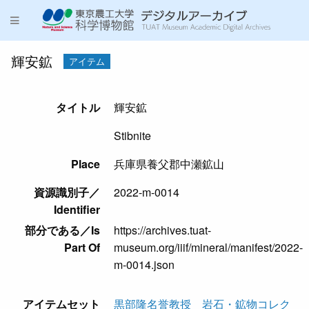
輝安鉱
アイテム
タイトル
輝安鉱
Stibnite
Place
兵庫県養父郡中瀬鉱山
資源識別子／
2022-m-0014
Identifier
部分である／Is
https://archives.tuat-
Part Of
museum.org/iiif/mineral/manifest/2022-
m-0014.json
アイテムセット
黒部隆名誉教授 岩石・鉱物コレク