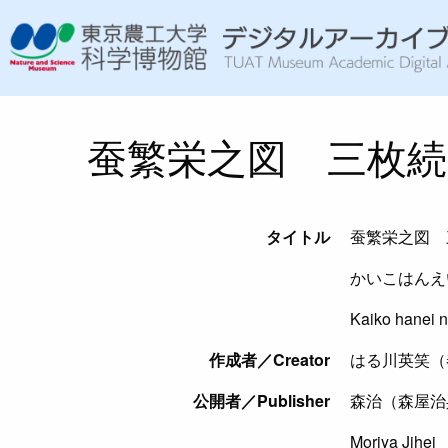
蚕繁栄之図 三枚続
タイトル
蚕繁栄之図 
かいこはんえ
Kaiko hanei 
作成者／Creator
はる川英笑（
公開者／Publisher
森治（森屋治
Moriya Jihei