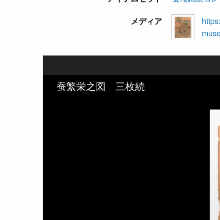
メディア
https
museu
蚕繁栄之図 三枚続