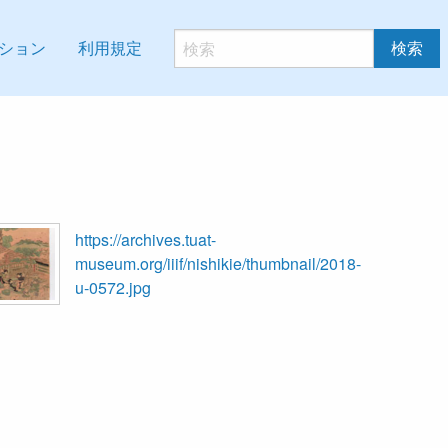
ション
利用規定
検索
https://archives.tuat-
museum.org/iiif/nishikie/thumbnail/2018-
u-0572.jpg