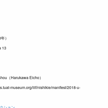
3年）
 13
ishou（Harukawa Eicho）
es.tuat-museum.org/iiif/nishikie/manifest/2018-u-
クション