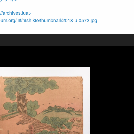
://archives.tuat-
m.org/iiif/nishikie/thumbnail/2018-u-0572.jpg