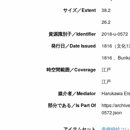
サイズ／Extent
38.2
26.2
資源識別子／Identifier
2018-u-0572
発行日／Date Issued
1816（文化1
1816 、Bunka
時空間範囲／Coverage
江戸
江戸
媒介者／Mediator
Harukawa E
部分である／Is Part Of
https://archiv
0572.json
アイテムセット
蚕織錦絵コレ