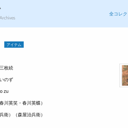
全コレク
アイテム
三枚続
いのず
no zu
春川英笑・春川英蝶）
兵衛）（森屋治兵衛）